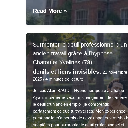
Pourquoi
Read More »
j’ai
choisi
la
rigueur
Surmonter le deuil professionnel d’un
du
Collège
ancien travail grâce à l’hypnose –
Arthur
Chatou et Yvelines (78)
Findlay
deuils et liens invisibles
(Mon
/
21 novembre
parcours)
2025
/
4 minutes de lecture
Je suis Alain BAUD – Hypnothérapeute à Chatou
Ayant moi-même vécu un changement de carrière 
le deuil d’un ancien emploi, je comprends
parfaitement ce que tu traverses. Mon expérience
personnelle m’a permis de développer des méthod
adaptées pour surmonter le deuil professionnel et