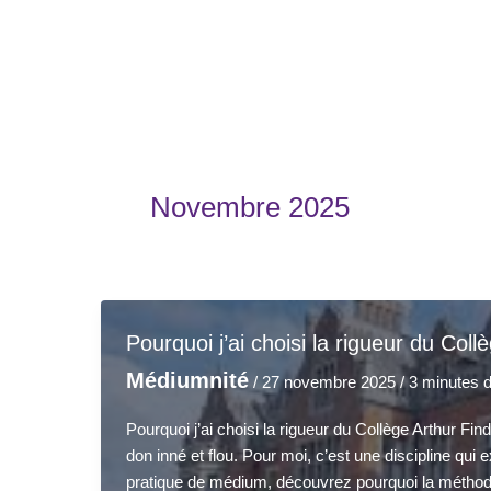
Aller
au
accueil
accompagnements
ateliers et stages
contenu
Novembre 2025
Pourquoi j’ai choisi la rigueur du Col
Médiumnité
/
27 novembre 2025
/
3 minutes d
Pourquoi j’ai choisi la rigueur du Collège Arthur 
don inné et flou. Pour moi, c’est une discipline qui
pratique de médium, découvrez pourquoi la méthod