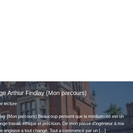
prendre rendez-vous
qui suis-je
articles
lège Arthur Findlay (Mon parcours)
e lecture
Findlay (Mon parcours) Beaucoup pensent que la médiumnité est un
 exige travail, éthique et précision. De mon passé d’ingénieur à ma
e anglaise a tout changé. Tout a commencé par un […]