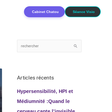
Cabinet Chatou
Séance Visio
R
e
c
h
Articles récents
e
r
Hypersensibilité, HPI et
c
h
Médiumnité :Quand le
e
cerveau capte l’invisible